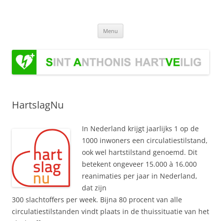
Ga
naar
Stichting Sint Anthonis HartVeilig
de
Stichting Sint Anthonis HartVeilig
inhoud
Menu
HartslagNu
In Nederland krijgt jaarlijks 1 op de
1000 inwoners een circulatiestilstand,
ook wel hartstilstand genoemd. Dit
betekent ongeveer 15.000 à 16.000
reanimaties per jaar in Nederland,
dat zijn
300 slachtoffers per week. Bijna 80 procent van alle
circulatiestilstanden vindt plaats in de thuissituatie van het