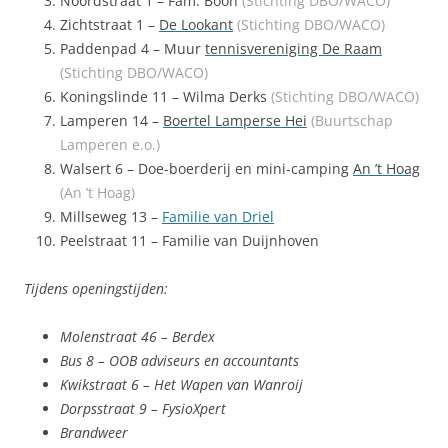
Noordstraat 1 – Fam. Boon
(Stichting DBO/WACO)
Zichtstraat 1 –
De Lookant
(Stichting DBO/WACO)
Paddenpad 4 – Muur
tennisvereniging De Raam
(Stichting DBO/WACO)
Koningslinde 11 – Wilma Derks
(Stichting DBO/WACO)
Lamperen 14 –
Boertel Lamperse Hei
(Buurtschap
Lamperen e.o.)
Walsert 6 – Doe-boerderij en mini-camping
An ’t Hoag
(An ’t Hoag)
Millseweg 13 –
Familie van Driel
Peelstraat 11 – Familie van Duijnhoven
Tijdens openingstijden:
Molenstraat 46 – Berdex
Bus 8 – OOB adviseurs en accountants
Kwikstraat 6 – Het Wapen van Wanroij
Dorpsstraat 9 – FysioXpert
Brandweer