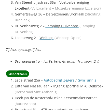
Van Steenhuijsstraat 35a –
Voetbalvereniging
Excellent
(VV Excellent + Muziekvereniging Excelsior)
Gemertseweg 36 –
De Seizoenen/Bronlaak
(Stichting
Bronlaak)
Duivenbosweg 2 –
Camping Duivenbos
(Camping
Duivenbos)
Loonseweg 2 –
Welkoop
(Welkoop Oploo)
Tijdens openingstijden:
Deurneseweg 1a – Jos Verberk Agrarisch Transport B.V.
Sint Anthonis
Lepelstraat 25a –
Autobedrijf Zegers
/
GymTunnis
Jutta van Nassaulaan – Ingang sporthal MFC Oelbroek
(Dorpsraad Sint Anthonis)
Hoek Jan de Kosterhof/Deken Kersenmakersstraat
(buurtschap)
Breestraat 31 – HTB accountants en adviseurs