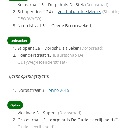
Kerkstraat 13 – Dorpshuis De Stek
(Dorpsraad)
Schapendreef 24a –
Voetbalkantine Menos
(Stichting
DBO/WACO)
Noordstraat 31 – Geene Boomkwekerij
Ledeacker
Stippent 2a –
Dorpshuis t Leker
(Dorpsraad)
Hoenderstraat 13
(Buurtschap De
Quayweg/Hoenderstraat)
Tijdens openingstijden:
Dorpsstraat 3 –
Anno 2015
Oploo
Vloetweg 6 – Super+
(Dorpsraad)
Grotestraat 12 – dorpshuis
De Oude Heerlijkheid
(De
Oude Heerlijkheid)