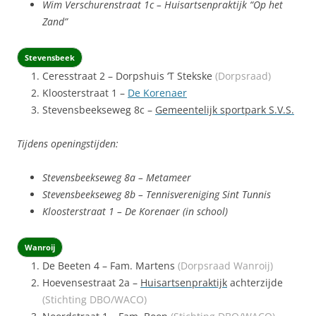
Wim Verschurenstraat 1c – Huisartsenpraktijk “Op het
Zand”
Stevensbeek
Ceresstraat 2 – Dorpshuis ‘T Stekske
(Dorpsraad)
Kloosterstraat 1 –
De Korenaer
Stevensbeekseweg 8c –
Gemeentelijk sportpark S.V.S.
Tijdens openingstijden:
Stevensbeekseweg 8a – Metameer
Stevensbeekseweg 8b – Tennisvereniging Sint Tunnis
Kloosterstraat 1 – De Korenaer (in school)
Wanroij
De Beeten 4 –
Fam. Martens
(Dorpsraad Wanroij)
Hoevensestraat 2a –
Huisartsenpraktijk
achterzijde
(Stichting DBO/WACO)