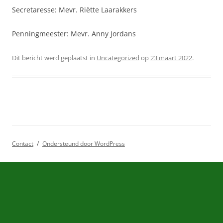
Secretaresse: Mevr. Riëtte Laarakkers
Penningmeester: Mevr. Anny Jordans
Dit bericht werd geplaatst in
Uncategorized
op
23 maart 2022
.
Contact
Ondersteund door WordPress