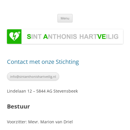
Ga
naar
Stichting Sint Anthonis HartVeilig
de
Stichting Sint Anthonis HartVeilig
inhoud
Menu
Contact met onze Stichting
info@sintanthonishartveilig.nl
Lindelaan 12 – 5844 AG Stevensbeek
Bestuur
Voorzitter: Mevr. Marion van Driel