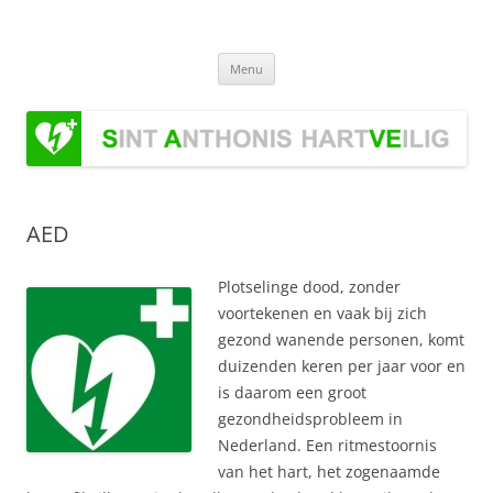
Ga
naar
Stichting Sint Anthonis HartVeilig
de
Stichting Sint Anthonis HartVeilig
inhoud
Menu
AED
Plotselinge dood, zonder
voortekenen en vaak bij zich
gezond wanende personen, komt
duizenden keren per jaar voor en
is daarom een groot
gezondheidsprobleem in
Nederland. Een ritmestoornis
van het hart, het zogenaamde