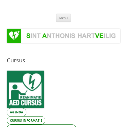
Ga
naar
Stichting Sint Anthonis HartVeilig
de
Stichting Sint Anthonis HartVeilig
inhoud
Menu
Cursus
AGENDA
CURSUS INFORMATIE